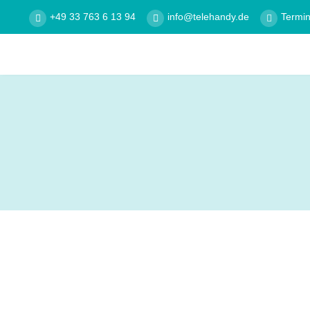
+49 33 763 6 13 94
info@telehandy.de
Termi