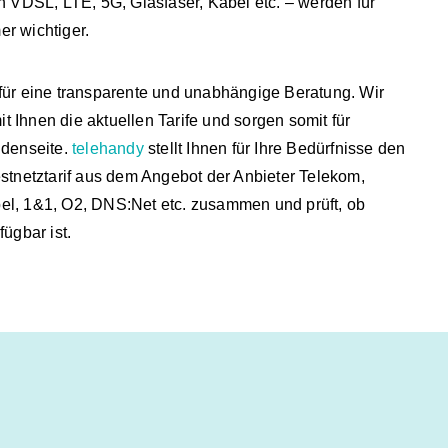
h VDSL, LTE, 5G, Glasfaser, Kabel etc. – werden für
r wichtiger.
für eine transparente und unabhängige Beratung. Wir
 Ihnen die aktuellen Tarife und sorgen somit für
ndenseite.
telehandy
stellt Ihnen für Ihre Bedürfnisse den
estnetztarif aus dem Angebot der Anbieter Telekom,
el, 1&1, O2, DNS:Net etc. zusammen und prüft, ob
fügbar ist.